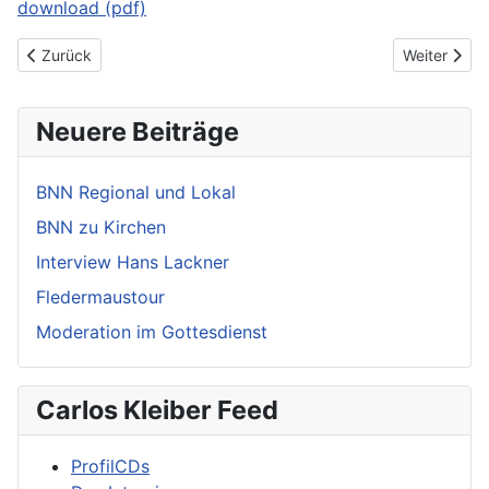
download (pdf)
Vorheriger Beitrag: Südafrika 2004
Nächster Be
Zurück
Weiter
Neuere Beiträge
BNN Regional und Lokal
BNN zu Kirchen
Interview Hans Lackner
Fledermaustour
Moderation im Gottesdienst
Carlos Kleiber Feed
ProfilCDs