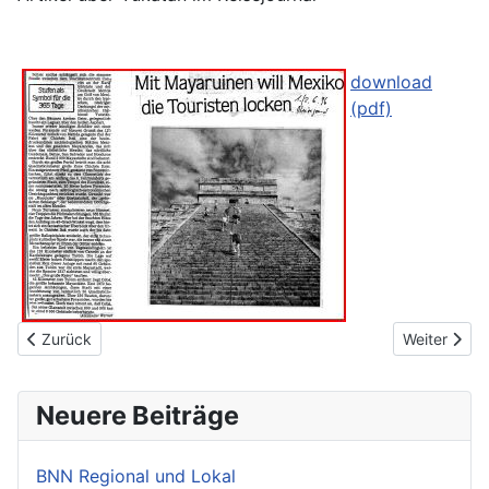
download
(pdf)
Vorheriger Beitrag: Namibia 2008
Nächster Bei
Zurück
Weiter
Neuere Beiträge
BNN Regional und Lokal