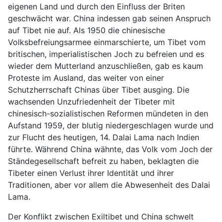
eigenen Land und durch den Einfluss der Briten
geschwächt war. China indessen gab seinen Anspruch
auf Tibet nie auf. Als 1950 die chinesische
Volksbefreiungsarmee einmarschierte, um Tibet vom
britischen, imperialistischen Joch zu befreien und es
wieder dem Mutterland anzuschließen, gab es kaum
Proteste im Ausland, das weiter von einer
Schutzherrschaft Chinas über Tibet ausging. Die
wachsenden Unzufriedenheit der Tibeter mit
chinesisch-sozialistischen Reformen mündeten in den
Aufstand 1959, der blutig niedergeschlagen wurde und
zur Flucht des heutigen, 14. Dalai Lama nach Indien
führte. Während China wähnte, das Volk vom Joch der
Ständegesellschaft befreit zu haben, beklagten die
Tibeter einen Verlust ihrer Identität und ihrer
Traditionen, aber vor allem die Abwesenheit des Dalai
Lama.
Der Konflikt zwischen Exiltibet und China schwelt