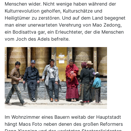
Menschen wider. Nicht wenige haben während der
Kulturrevolution geholfen, Kulturschätze und
Heiligtümer zu zerstören. Und auf dem Land begegnet
man einer unerwarteten Verehrung von Mao Zedong,
ein Bodisattva gar, ein Erleuchteter, der die Menschen
vom Joch des Adels befreite.
Im Wohnzimmer eines Bauern weitab der Hauptstadt
hängt Maos Foto neben denen des großen Reformers
Deng Xiaoping und des vorletzten Staatspräsidenten