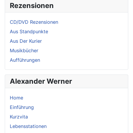
Rezensionen
CD/DVD Rezensionen
Aus Standpunkte
Aus Der Kurier
Musikbücher
Aufführungen
Alexander Werner
Home
Einführung
Kurzvita
Lebensstationen