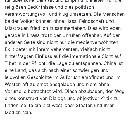
religiösen Bedürfnisse und dies politisch
verantwortungsvoll und klug umsetzen. Die Menschen
beider Völker können ohne Hass, Feindschaft und
Misstrauen friedlich zusammenleben. Dies wird eben
gerade in Lhasa trotz der Unruhen offenbar. Auf der
anderen Seite sind nicht nur die medienverwöhnten
Exiltibeter mit ihrem vehementen, vielfach nicht
hinterfragten Einfluss auf die internationale Sicht auf
Tibet in der Pflicht, die Lage zu entspannen. China ist
eine Land, das sich nach einer schwierigen und
leidvollen Geschichte im Aufbruch empfindet und im
Westen oft zu emotionsgeladen und nicht ohne
Vorurteile betrachtet wird. Diese abzubauen, den Weg
eines konstruktiven Dialogs und objektiver Kritik zu
finden, sollte ein Ziel westlicher Staaten und ihrer
Medien sein.