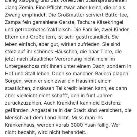
Jiang Zemin. Eine Pflicht zwar, aber keine, die er als
Zwang empfindet. Die Großmutter serviert Buttertee,
Zampa fein gemahlene Gerste, Tschura Käsekringel
und getrocknetes Yakfleisch. Die Familie, zwei Kinder,
Eltern und Großeltern, ist sehr gastfreundlich. Sie
leben einfach, aber gut, wirken zufrieden. Sie sind
stolz auf ihr schönes Häuschen, die paar Tiere, die
jetzt nach staatlicher Verordnung nicht mehr im
Untergeschoss mit ihnen unter einem Dach, sondern in
Hof und Stall leben. Doch so manchen Bauern plagen
Sorgen, wenn er sich zwar ein Haus mit einem
staatlichen, zinslosen Teilkredit leisten kann, es dann
aber vielleicht nicht schafft, den in fünf Jahren
zurückzuzahlen. Auch Krankheit kann die Existenz
gefährden. Angestellte in der Stadt sind versichert, die
Mensch auf dem Land nicht. Muss man ins
Krankenhaus, werden vorab 3000 Yuan fällig. Wer
nicht bezahlt, wird nicht behandelt.