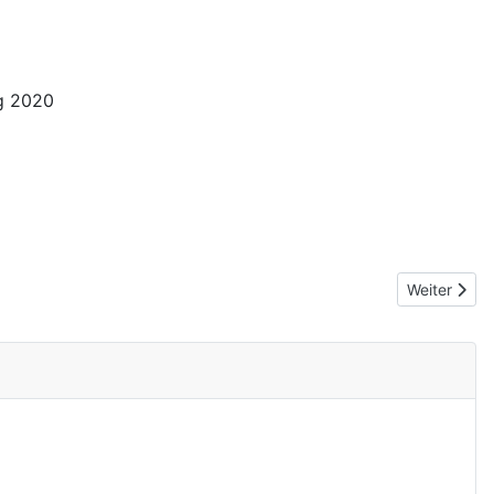
ag 2020
Nächster Be
Weiter