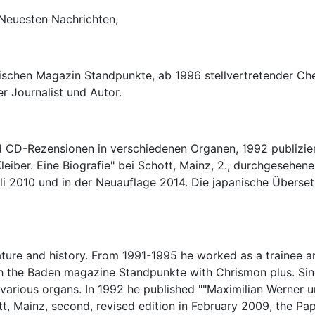
 Neuesten Nachrichten,
dischen Magazin Standpunkte, ab 1996 stellvertretender C
r Journalist und Autor.
nd CD-Rezensionen in verschiedenen Organen, 1992 publizie
eiber. Eine Biografie" bei Schott, Mainz, 2., durchgesehen
li 2010 und in der Neuauflage 2014. Die japanische Übers
erature and history. From 1991-1995 he worked as a trainee 
ith the Baden magazine Standpunkte with Chrismon plus. Si
n various organs. In 1992 he published ""Maximilian Werner
tt, Mainz, second, revised edition in February 2009, the Pa