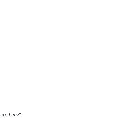
ners
Lenz
",