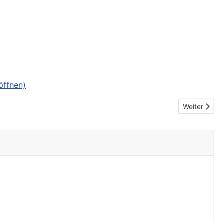
öffnen)
Nächster Be
Weiter