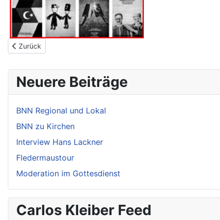
Vorheriger Beitrag: Talkshows im emotionalen Sumpf
Zurück
Neuere Beiträge
BNN Regional und Lokal
BNN zu Kirchen
Interview Hans Lackner
Fledermaustour
Moderation im Gottesdienst
Carlos Kleiber Feed