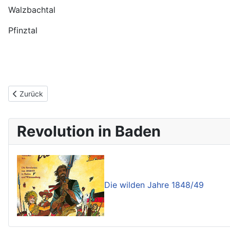
Walzbachtal
Pfinztal
Vorheriger Beitrag: BNN Hardtregion 2009/2010
Zurück
Revolution in Baden
Die wilden Jahre 1848/49