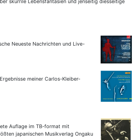
r skurrile Lebensfantasien und jenseitig diesseitige
ische Neueste Nachrichten und Live-
Ergebnisse meiner Carlos-Kleiber-
tete Auflage im TB-format mit
rößten japanischen Musikverlag Ongaku