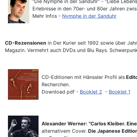
"Die Nymphe in der Sanduhr" - "Liebe Lebensp
Erlebnisse in den 70er- und 80er Jahren zwi
Mehr Infos -
Nymphe in der Sanduhr
CD-Rezensionen
in Der Kurier seit 1992 sowie über Ja
Magazin. Vermehrt auch DVDs und Blu Rays. Schwerpun
CD-Editionen mit Hänssler Profil als
Edit
Recherchen.
Download pdf -
Booklet 2
-
Booklet 1
Alexander Werner: "Ca
rlos
Kle
iber. Eine
alternativem Cover.
Die Japanese Editio