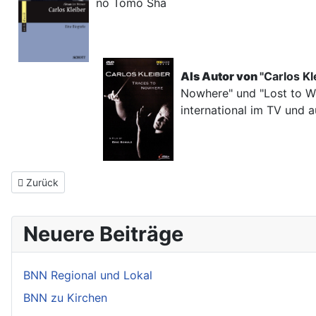
no Tomo Sha
Als Autor von
"Ca
rlos
Kl
Nowhere" und "Lost to Wo
international im TV und 
Vorheriger Beitrag: Deutschland und Baden im Aufruhr
Zurück
Neuere Beiträge
BNN Regional und Lokal
BNN zu Kirchen