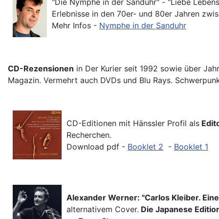
"Die Nymphe in der Sanduhr" - "Liebe Lebensp
Erlebnisse in den 70er- und 80er Jahren zwi
Mehr Infos -
Nymphe in der Sanduhr
CD-Rezensionen
in Der Kurier seit 1992 sowie über Ja
Magazin. Vermehrt auch DVDs und Blu Rays. Schwerpun
CD-Editionen mit Hänssler Profil als
Edit
Recherchen.
Download pdf -
Booklet 2
-
Booklet 1
Alexander Werner: "Ca
rlos
Kle
iber. Eine
alternativem Cover.
Die Japanese Editio