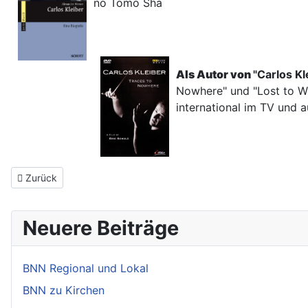
no Tomo Sha
Als Autor von
"Ca
rlos
Kl
Nowhere" und "Lost to Wo
international im TV und 
Vorheriger Beitrag: Deutschland und Baden im Aufruhr
Zurück
Neuere Beiträge
BNN Regional und Lokal
BNN zu Kirchen