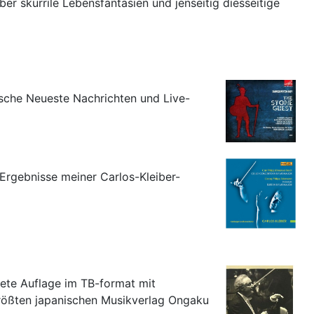
r skurrile Lebensfantasien und jenseitig diesseitige
ische Neueste Nachrichten und Live-
Ergebnisse meiner Carlos-Kleiber-
tete Auflage im TB-format mit
rößten japanischen Musikverlag Ongaku